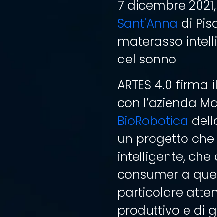
7 dicembre 2021, 
Sant'Anna
di Pis
materasso intell
del sonno
ARTES 4.0 firma i
con l’azienda Max
BioRobotica
dell
un progetto che 
intelligente, che
consumer a quell
particolare atte
produttivo e di 