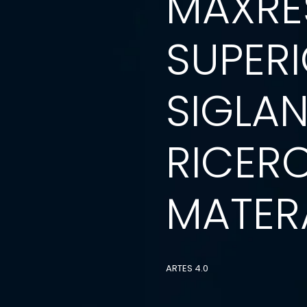
MAXRE
SUPER
SIGLA
RICERC
MATERA
ARTES 4.0