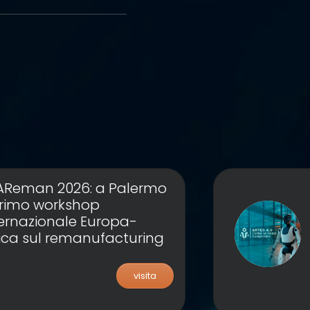
AReman 2026: a Palermo
 primo workshop
ternazionale Europa-
rica sul remanufacturing
visita