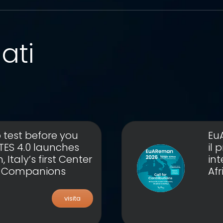
ati
 test before you
Eu
RTES 4.0 launches
il
Italy’s first Center
in
t Companions
Af
visita