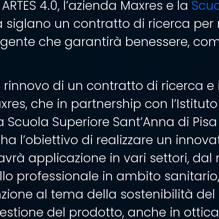
ARTES 4.0, l’azienda Maxres e la
Scuo
a siglano un contratto di ricerca per r
igente che garantirà benessere, comf
l rinnovo di un contratto di ricerca 
res, che in partnership con l’Istituto
a Scuola Superiore Sant’Anna di Pisa
ha l’obiettivo di realizzare un innov
 avrà applicazione in vari settori, da
o professionale in ambito sanitario
nzione al tema della sostenibilità de
gestione del prodotto, anche in otti