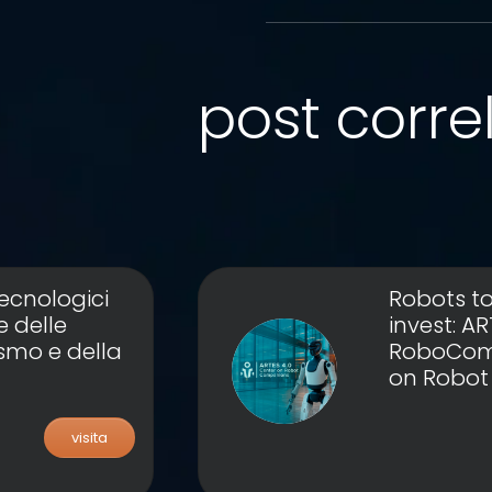
post correl
tecnologici
Robots to
e delle
invest: A
ismo e della
RoboCom, 
on Robo
visita