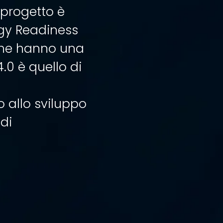
l progetto è
ogy Readiness
 che hanno una
.0 è quello di
allo sviluppo
di