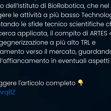
co dell’Istituto di BioRobotica, che ne
ere le attività a più basso Technol
ontando le sfide tecnico scientifiche
erca applicata, il compito di ARTES 4
gegnerizzazione a più alto TRL e
mento verso il mercato, guardando 
l’affiancamento in eventuali aspetti 
eggere l'articolo completo
ymrq8Z