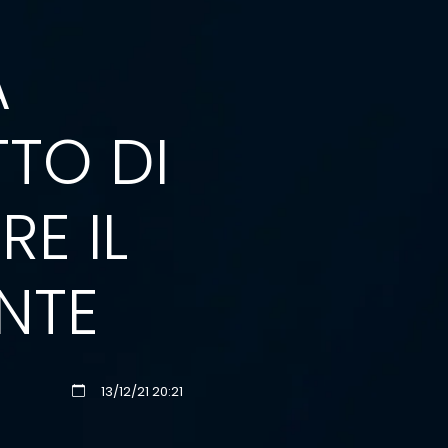
A
TO DI
RE IL
NTE
13/12/21 20:21