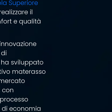
la Superiore
ealizzare il
ort e qualità
e innovazione
 di
 ha sviluppato
ativo materasso
l mercato
, con
l processo
ca di economia