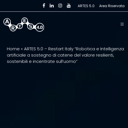
Skip to main content
ARTES 5.0
Area Riservata
Home
»
ARTES 5.0 – Restart Italy “Robotica e Intelligenza
artificiale a sostegno di catene del valore resilienti,
sostenibili e incentrate sull’uomo”