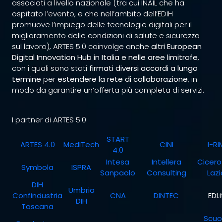
associati a livello nazionale (tra cui INAIL che ha
ospitato l’evento, e che nell’ambito dell’EDIH
promuove l’impiego delle tecnologie digitali per il
miglioramento delle condizioni di salute e sicurezza
sul lavoro), ARTES 5.0 coinvolge anche
altri European
Digital Innovation Hub in Italia e nelle aree limitrofe
,
con i quali sono stati
firmati diversi accordi a lungo
termine
per
estendere la rete di collaborazione
, in
modo da garantire un’offerta più completa di servizi.
I partner di ARTES 5.0
START
ARTES 4.0
MedITech
CINI
I-RI
4.0
Intesa
Intellera
Cicero
Symbola
ISPRA
Sanpaolo
Consulting
Lazi
DIH
Umbria
Confindustria
CNA
DINTEC
EDI.i
DIH
Toscana
Scuo