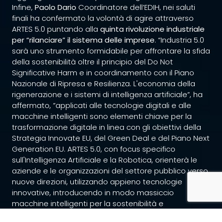
Infine,
Paolo
Dario
Coordinatore dell’EDIH, nei saluti
finali ha confermato la volontà di agire attraverso
ARTES 5.0
puntando alla
quinta rivoluzione industriale
per
“rilanciare” il sistema delle imprese
. “Industria 5.0
sarà uno strumento formidabile per affrontare la sfida
della sostenibilità oltre il principio del Do Not
Significative Harm e in coordinamento con il Piano
Nazionale di Ripresa e Resilienza
.
L'economia della
rigenerazione e i sistemi di intelligenza artificiale”, ha
affermato, ”applicati alle tecnologie digitali e alle
macchine intelligenti sono elementi chiave per la
trasformazione digitale in linea con gli obiettivi della
Strategia Innovate EU, del Green Deal e del Piano Next
Generation EU. ARTES 5.0, con focus specifico
sull'Intelligenza Artificiale e la Robotica, orienterà le
aziende e le organizzazioni del settore pubblico verso
nuove direzioni, utilizzando appieno tecnologie
innovative, introducendo in modo massiccio
macchine intelligenti per la sostenibilità e
proiettandole ulteriormente oltre il 4.0 verso la quinta