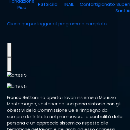
Fondazione
PSTSicilia
INAIL
Confartigianato
Superi
Pico
Sant'
Clicca qui per leggere il programma completo
Franco Bettoni
ha aperto i lavori insieme a Maurizio
Montemagno, sostenendo una
piena sintonia con gli
obiettivi della Commissione Ue
e l’impegno da
sempre dell’Istituto nel promuovere la
centralità della
persona
e un
approccio sistemico rispetto alle
tematiche del lavoro e dei rischi ad esso connessi
.