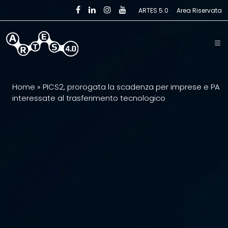
Skip to main content
ARTES 5.0
Area Riservata
Home
»
PICS2, prorogata la scadenza per imprese e PA
interessate al trasferimento tecnologico